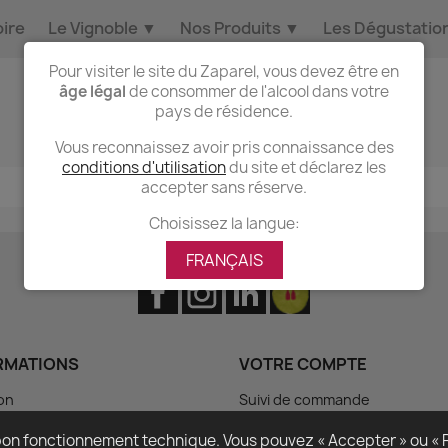
oire
Le Vignoble
▼
Nos Produits
▼
Les Dégustatio
Pour visiter le site du Zaparel, vous devez être en
âge légal
de consommer de l'alcool dans votre
Accueil
Droit de rétractation
pays de résidence.
Vous reconnaissez avoir pris connaissance des
conditions d'utilisation
du site et déclarez les
accepter sans réserve.
Choisissez la langue:
FRANÇAIS
Facebook
Instagram
LinkedIn
RMATIONS
VOTRE COMPTE
son
Suivi de commande
ns Légales
Connexion
n bon fonctionnement technique. Vous pouvez « Accepter » ou « R