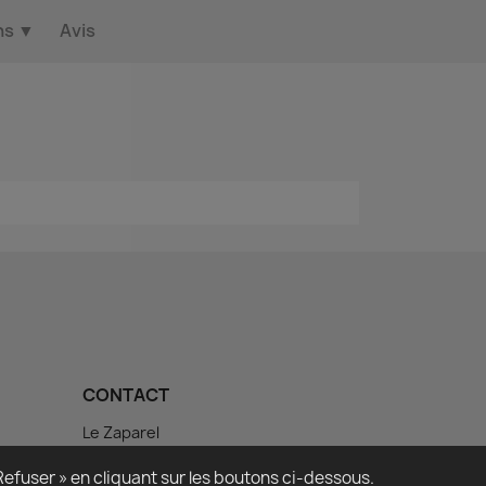
ns
▼
Avis
CONTACT
Le Zaparel
Domaine Saint-Julien
11700 Azille
efuser » en cliquant sur les boutons ci-dessous.