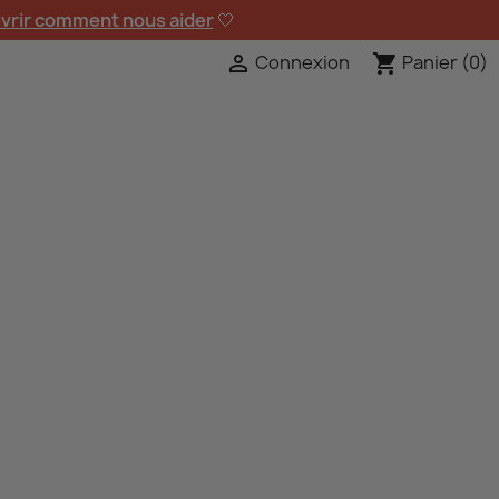
vrir comment nous aider
🤍
Connexion
Panier
(0)

shopping_cart