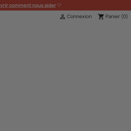
vrir comment nous aider
🤍
Connexion
Panier
(0)

shopping_cart