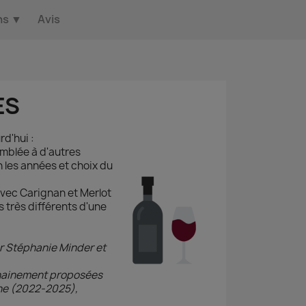
ns
▼
Avis
ES
d'hui :
emblée à d'autres
les années et choix du
vec Carignan et Merlot
 très différents d'une
ar Stéphanie Minder et
ochainement proposées
he (
2022-2025
),