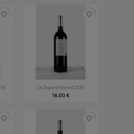
favorite_border
favorite_border
Aperçu rapide

019
Le Zaparel Merlot 2019
18,00 €
favorite_border
favorite_border