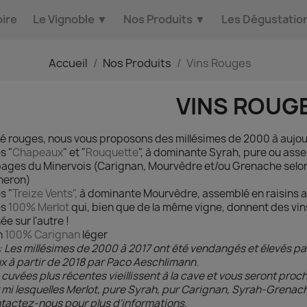
oire
Le Vignoble
▼
Nos Produits
▼
Les Dégustatio
Accueil
Nos Produits
Vins Rouges
VINS ROUG
é rouges, nous vous proposons des millésimes de 2000 à aujour
s "
Chapeaux
" et "
Rouquette
", à dominante Syrah, pure ou ass
ages du Minervois (Carignan, Mourvèdre et/ou Grenache selon 
neron)
s "
Treize Vents",
à dominante Mourvèdre, assemblé en raisins a
es
100% Merlot
qui, bien que de la même vigne, donnent des vins
ée sur l'autre !
n
100% Carignan
léger
: Les millésimes de 2000 à 2017 ont été vendangés et élevés p
x à partir de 2018 par Paco Aeschlimann.
 cuvées plus récentes vieillissent à la cave et vous seront pr
 mi lesquelles Merlot, pure Syrah, pur Carignan, Syrah-Grenac
tactez-nous pour plus d'informations.