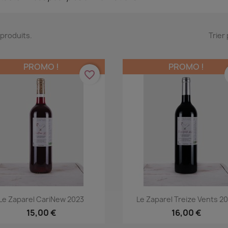
1 produits.
Trier 
PROMO !
PROMO !
favorite_border
Aperçu rapide
Aperçu rapide


Le Zaparel CariNew 2023
Le Zaparel Treize Vents 2
15,00 €
16,00 €