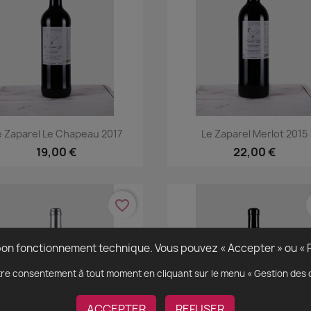
Aperçu rapide
Aperçu rapide


e Zaparel Le Chapeau 2017
Le Zaparel Merlot 2015
19,00 €
22,00 €
favorite_border
n bon fonctionnement technique. Vous pouvez « Accepter » ou « R
re consentement à tout moment en cliquant sur le menu « Gestion des 
ACCEPTER
REFUSER