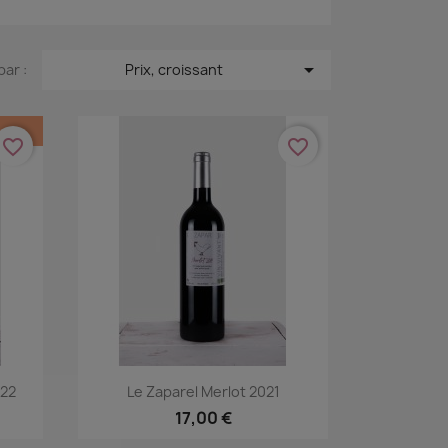

par :
Prix, croissant
favorite_border
favorite_border
Aperçu rapide

022
Le Zaparel Merlot 2021
17,00 €