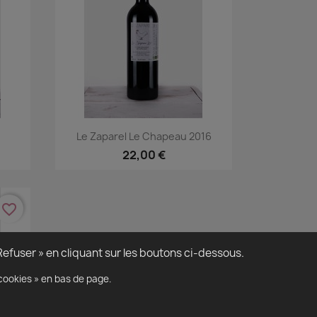
Aperçu rapide

Le Zaparel Le Chapeau 2016
22,00 €
favorite_border
efuser » en cliquant sur les boutons ci-dessous.
cookies » en bas de page.