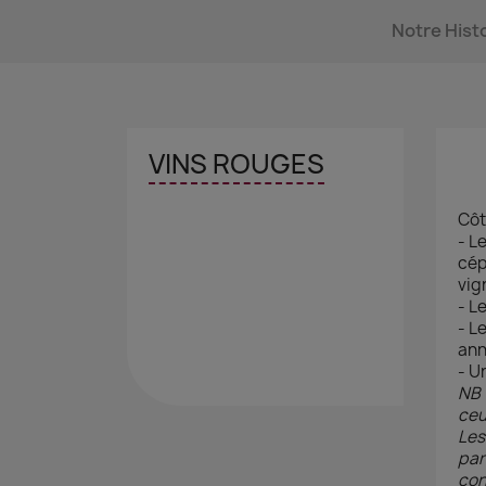
Notre Hist
VINS ROUGES
Côt
- Le
cép
vig
- Le
- L
ann
- U
NB 
ceu
Les
par
con